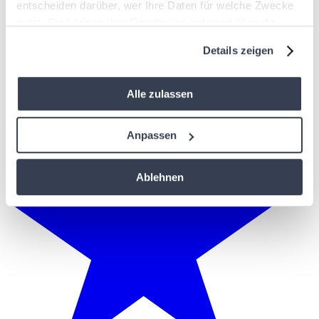
entscheiden darüber, wer Ihre Daten für welche Zwecke
nutzt. Sie können Ihre Einwilligung jederzeit über die
Cookie-Erklärung oder durch Klicken auf das Privacy
Details zeigen
Trigger Symbol ändern oder widerrufen
Wenn Sie es erlauben, würden wir auch gerne:
Alle zulassen
Informationen über Ihre geografische Lage
erfassen, welche bis auf einige Meter genau sein
Anpassen
können
Ihr Gerät durch aktives Scannen nach
Ablehnen
bestimmten Merkmalen (Fingerprinting) identifizieren
Erfahren Sie mehr darüber, wie Ihre persönlichen Daten
verarbeitet werden, und legen Sie Ihre Präferenzen im
Abschnitt Einzelheiten
fest.
Diese Website verwendet Cookies. Wir verwenden
Cookies, um Inhalte und Anzeigen zu personalisieren, um
Funktionen für soziale Medien bereitzustellen und um den
Verkehr auf unserer Website zu analysieren. Wir teilen