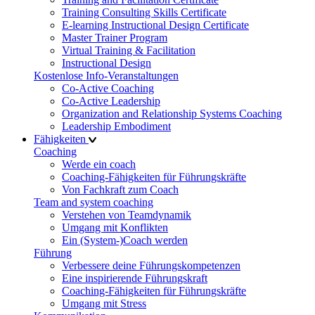
Training Consulting Skills Certificate
E-learning Instructional Design Certificate
Master Trainer Program
Virtual Training & Facilitation
Instructional Design
Kostenlose Info-Veranstaltungen
Co-Active Coaching
Co-Active Leadership
Organization and Relationship Systems Coaching
Leadership Embodiment
Fähigkeiten
Coaching
Werde ein coach
Coaching-Fähigkeiten für Führungskräfte
Von Fachkraft zum Coach
Team and system coaching
Verstehen von Teamdynamik
Umgang mit Konflikten
Ein (System-)Coach werden
Führung
Verbessere deine Führungskompetenzen
Eine inspirierende Führungskraft
Coaching-Fähigkeiten für Führungskräfte
Umgang mit Stress