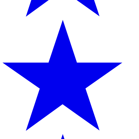
auch Informationen über Ihre Nutzung unserer Website
mit unseren Partnern für soziale Medien, Werbung und
Analysen. Diese Partner können diese Daten mit anderen
Informationen kombinieren, die Sie ihnen zur Verfügung
gestellt haben oder die sie auf der Grundlage Ihrer
Nutzung ihrer Dienste gesammelt haben.