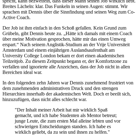
spricht, kann bezweifeln, dass dieser Mann seinen Job wirklich liebt.
Breites Lächeln: klar. Das Funkeln in seinen Augen: stimmt. Wir
sprachen mit Dennis über die Sinnfindung und seinen Weg zum Co-
Active Coach.
Der Job ist ihm einfach in den Schoß gefallen. Kein Grund zum
Grübeln, gibt Dennis heute zu. „Hätte ich damals mit einem Coach
über meine Motivation gesprochen, hätte mir das einen Umweg
erspart.“ Nach seinem Anglistik-Studium an der Vrije Universiteit
Amsterdam und einem einjährigen Auslandsaufenthalt am
University College London bekam er dort einen akademischen
Teilzeitjob. Zu diesem Zeitpunkt begann er, der Komfortzone zu
verfallen und ignorierte alle Anzeichen, dass der Job nicht in allen
Bereichen ideal war.
In den folgenden zehn Jahren war Dennis zunehmend frustriert von
dem zunehmenden administrativen Druck und den strengen
Hierarchien innerhalb der akademischen Welt. Doch er beeilt sich,
hinzuzufügen, dass nicht alles schlecht war.
"Der Inhalt meiner Arbeit hat mir wirklich Spaß
gemacht, und ich habe Studenten als Mentor betreut;
junge Leute, die zum ersten Mal alleine lebten und vor
schwierigen Entscheidungen standen. Ich habe es
wirklich geliebt, da zu sein und ihnen zu helfen."