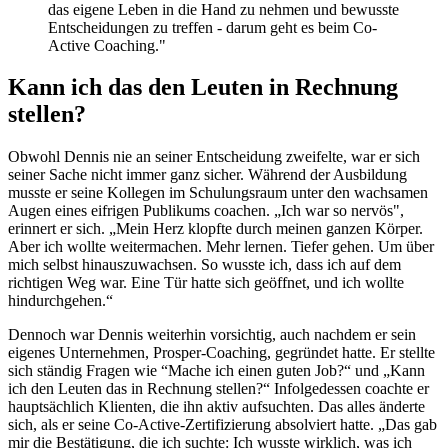
das eigene Leben in die Hand zu nehmen und bewusste
Entscheidungen zu treffen - darum geht es beim Co-
Active Coaching."
Kann ich das den Leuten in Rechnung
stellen?
Obwohl Dennis nie an seiner Entscheidung zweifelte, war er sich
seiner Sache nicht immer ganz sicher. Während der Ausbildung
musste er seine Kollegen im Schulungsraum unter den wachsamen
Augen eines eifrigen Publikums coachen. „Ich war so nervös",
erinnert er sich. „Mein Herz klopfte durch meinen ganzen Körper.
Aber ich wollte weitermachen. Mehr lernen. Tiefer gehen. Um über
mich selbst hinauszuwachsen. So wusste ich, dass ich auf dem
richtigen Weg war. Eine Tür hatte sich geöffnet, und ich wollte
hindurchgehen.“
Dennoch war Dennis weiterhin vorsichtig, auch nachdem er sein
eigenes Unternehmen, Prosper-Coaching, gegründet hatte. Er stellte
sich ständig Fragen wie “Mache ich einen guten Job?“ und „Kann
ich den Leuten das in Rechnung stellen?“ Infolgedessen coachte er
hauptsächlich Klienten, die ihn aktiv aufsuchten. Das alles änderte
sich, als er seine Co-Active-Zertifizierung absolviert hatte. „Das gab
mir die Bestätigung, die ich suchte: Ich wusste wirklich, was ich