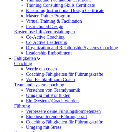
Training Consulting Skills Certificate
E-learning Instructional Design Certificate
Master Trainer Program
Virtual Training & Facilitation
Instructional Design
Kostenlose Info-Veranstaltungen
Co-Active Coaching
Co-Active Leadership
Organization and Relationship Systems Coaching
Leadership Embodiment
Fähigkeiten
Coaching
Werde ein coach
Coaching-Fähigkeiten für Führungskräfte
Von Fachkraft zum Coach
Team and system coaching
Verstehen von Teamdynamik
Umgang mit Konflikten
Ein (System-)Coach werden
Führung
Verbessere deine Führungskompetenzen
Eine inspirierende Führungskraft
Coaching-Fähigkeiten für Führungskräfte
Umgang mit Stress