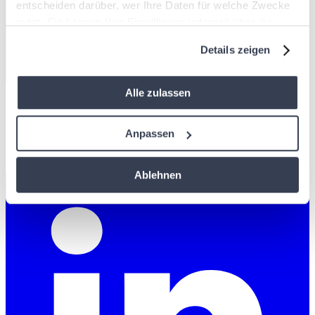
entscheiden darüber, wer Ihre Daten für welche Zwecke
nutzt. Sie können Ihre Einwilligung jederzeit über die
Cookie-Erklärung oder durch Klicken auf das Privacy
Details zeigen
Trigger Symbol ändern oder widerrufen
Wenn Sie es erlauben, würden wir auch gerne:
Alle zulassen
Informationen über Ihre geografische Lage
erfassen, welche bis auf einige Meter genau sein
Anpassen
können
Ihr Gerät durch aktives Scannen nach
Ablehnen
bestimmten Merkmalen (Fingerprinting) identifizieren
Erfahren Sie mehr darüber, wie Ihre persönlichen Daten
verarbeitet werden, und legen Sie Ihre Präferenzen im
Abschnitt Einzelheiten
fest.
Diese Website verwendet Cookies. Wir verwenden
Cookies, um Inhalte und Anzeigen zu personalisieren, um
Funktionen für soziale Medien bereitzustellen und um den
Verkehr auf unserer Website zu analysieren. Wir teilen