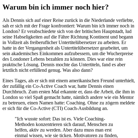
Warum bin ich immer noch hier?
Als Dennis sich auf einer Reise zurück in die Niederlande verliebte,
sah er sich mit der Frage konfrontiert: Warum bin ich immer noch in
London? Er verabschiedete sich von der britischen Hauptstadt, lud
seine Habseligkeiten auf die Fähre Richtung Kontinent und begann
in Vollzeit als freiberuflicher Untertitelübersetzer zu arbeiten. Er
hatte in der Vergangenheit als Untertitelübersetzer gearbeitet, um
sein akademisches Einkommen aufzubessern, um die Wucherpreise
des Londoner Lebens bezahlen zu können. Dies war eine rein
praktische Lösung. Dennis mochte das Untertiteln, fand es aber
letztlich nicht erfüllend genug. Was also dann?
Eines Tages, als er sich mit einem amerikanischen Freund unterhielt,
der zufällig ein Co-Active Coach war, hatte Dennis einen
Durchbruch. Zum ersten Mal erkannte er, dass die Arbeit, die ihm in
London so viel Spaß gemacht hatte, nämlich andere wie ein Mentor
zu betreuen, einen Namen hatte: Coaching. Ohne zu zögern meldete
er sich für die Co-Active (CTI) Coach-Ausbildung an.
"Ich wusste sofort: Das ist es. Viele Coaching-
Methoden konzentrieren sich darauf, Menschen zu
helfen, aktiv zu werden. Aber dazu muss man erst
einmal wissen, wie sie ticken. Motivatoren zu finden,