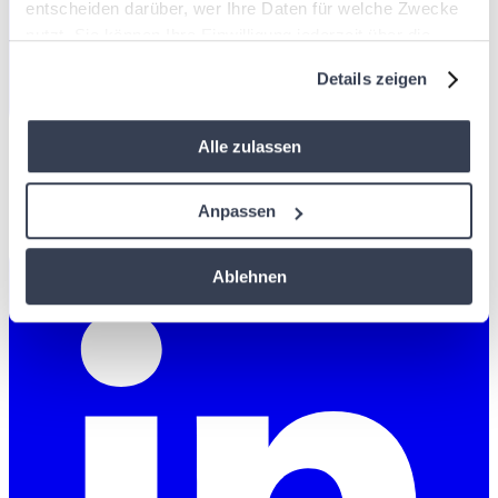
entscheiden darüber, wer Ihre Daten für welche Zwecke
nutzt. Sie können Ihre Einwilligung jederzeit über die
Cookie-Erklärung oder durch Klicken auf das Privacy
Details zeigen
Trigger Symbol ändern oder widerrufen
Wenn Sie es erlauben, würden wir auch gerne:
Alle zulassen
Informationen über Ihre geografische Lage
erfassen, welche bis auf einige Meter genau sein
Anpassen
können
Ihr Gerät durch aktives Scannen nach
Ablehnen
bestimmten Merkmalen (Fingerprinting) identifizieren
Erfahren Sie mehr darüber, wie Ihre persönlichen Daten
verarbeitet werden, und legen Sie Ihre Präferenzen im
Abschnitt Einzelheiten
fest.
Diese Website verwendet Cookies. Wir verwenden
Cookies, um Inhalte und Anzeigen zu personalisieren, um
Funktionen für soziale Medien bereitzustellen und um den
Verkehr auf unserer Website zu analysieren. Wir teilen