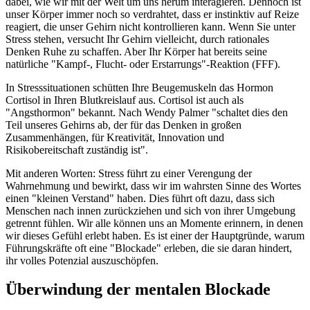
dabei, wie wir mit der Welt um uns herum interagieren. Dennoch ist
unser Körper immer noch so verdrahtet, dass er instinktiv auf Reize
reagiert, die unser Gehirn nicht kontrollieren kann. Wenn Sie unter
Stress stehen, versucht Ihr Gehirn vielleicht, durch rationales
Denken Ruhe zu schaffen. Aber Ihr Körper hat bereits seine
natürliche "Kampf-, Flucht- oder Erstarrungs"-Reaktion (FFF).
In Stresssituationen schütten Ihre Beugemuskeln das Hormon
Cortisol in Ihren Blutkreislauf aus. Cortisol ist auch als
"Angsthormon" bekannt. Nach Wendy Palmer "schaltet dies den
Teil unseres Gehirns ab, der für das Denken in großen
Zusammenhängen, für Kreativität, Innovation und
Risikobereitschaft zuständig ist".
Mit anderen Worten: Stress führt zu einer Verengung der
Wahrnehmung und bewirkt, dass wir im wahrsten Sinne des Wortes
einen "kleinen Verstand" haben. Dies führt oft dazu, dass sich
Menschen nach innen zurückziehen und sich von ihrer Umgebung
getrennt fühlen. Wir alle können uns an Momente erinnern, in denen
wir dieses Gefühl erlebt haben. Es ist einer der Hauptgründe, warum
Führungskräfte oft eine "Blockade" erleben, die sie daran hindert,
ihr volles Potenzial auszuschöpfen.
Überwindung der mentalen Blockade