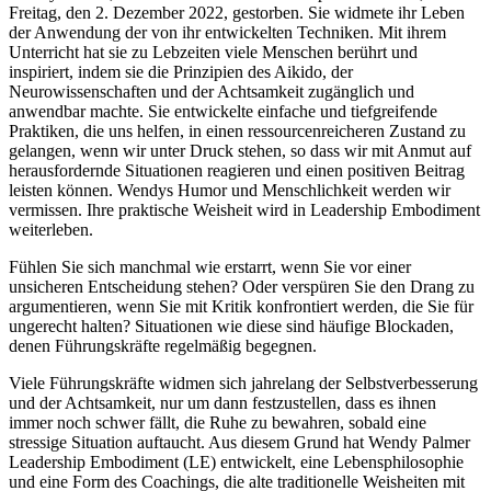
Freitag, den 2. Dezember 2022, gestorben. Sie widmete ihr Leben
der Anwendung der von ihr entwickelten Techniken. Mit ihrem
Unterricht hat sie zu Lebzeiten viele Menschen berührt und
inspiriert, indem sie die Prinzipien des Aikido, der
Neurowissenschaften und der Achtsamkeit zugänglich und
anwendbar machte. Sie entwickelte einfache und tiefgreifende
Praktiken, die uns helfen, in einen ressourcenreicheren Zustand zu
gelangen, wenn wir unter Druck stehen, so dass wir mit Anmut auf
herausfordernde Situationen reagieren und einen positiven Beitrag
leisten können. Wendys Humor und Menschlichkeit werden wir
vermissen. Ihre praktische Weisheit wird in Leadership Embodiment
weiterleben.
Fühlen Sie sich manchmal wie erstarrt, wenn Sie vor einer
unsicheren Entscheidung stehen? Oder verspüren Sie den Drang zu
argumentieren, wenn Sie mit Kritik konfrontiert werden, die Sie für
ungerecht halten? Situationen wie diese sind häufige Blockaden,
denen Führungskräfte regelmäßig begegnen.
Viele Führungskräfte widmen sich jahrelang der Selbstverbesserung
und der Achtsamkeit, nur um dann festzustellen, dass es ihnen
immer noch schwer fällt, die Ruhe zu bewahren, sobald eine
stressige Situation auftaucht. Aus diesem Grund hat Wendy Palmer
Leadership Embodiment (LE) entwickelt, eine Lebensphilosophie
und eine Form des Coachings, die alte traditionelle Weisheiten mit