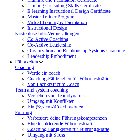
Training Consulting Skills Certificate
E-learning Instructional Design Certificate
Master Trainer Program
Virtual Training & Facilitation
Instructional Design
Kostenlose Info-Veranstaltungen
Co-Active Coaching
Co-Active Leadership
Organization and Relationship Systems Coaching
Leadership Embodiment
Fähigkeiten
Coaching
Werde ein coach
Coaching-Fähigkeiten für Führungskräfte
Von Fachkraft zum Coach
Team and system coaching
Verstehen von Teamdynamik
Umgang mit Konflikten
Ein (System-)Coach werden
Führung
Verbessere deine Führungskompetenzen
Eine inspirierende Führungskraft
Coaching-Fähigkeiten für Führungskräfte
Umgang mit Stress