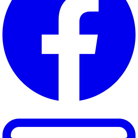
auch Informationen über Ihre Nutzung unserer Website
mit unseren Partnern für soziale Medien, Werbung und
Analysen. Diese Partner können diese Daten mit anderen
Informationen kombinieren, die Sie ihnen zur Verfügung
gestellt haben oder die sie auf der Grundlage Ihrer
Nutzung ihrer Dienste gesammelt haben.