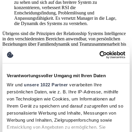
zu sehen und sich auf das breitere System zu
konzentrieren, verbessert RSI die
Entscheidungsfindung, Problemlösung und
Anpassungsfähigkeit. Es versetzt Manager in die Lage,
die Dynamik des Systems zu verstehen.
Übrigens sind die Prinzipien der Relationship Systems Intelligence
in den verschiedensten Bereichen anwendbar, von persönlichen
Beziehungen über Familiendynamik und Teamzusammenarbeit bis
hin zum Wachstum von Unternehmen.
Relationship Systems Intelligence: der
Schlüssel zum Erfolg
Verantwortungsvoller Umgang mit Ihren Daten
Während sich die Welt um uns herum ständig verändert, ist
Wir und
unsere 1022 Partner
verarbeiten Ihre
Relationship Systems Intelligence nicht nur relevant, sondern auch
persönlichen Daten, wie z. B. Ihre IP-Adresse, mithilfe
unerlässlich. Die Fähigkeit, über individuelle Interessen hinaus zu
sehen und das kollektive Potenzial eines Systems zu erfassen, ist zu
von Technologien wie Cookies, um Informationen auf
einem Eckpfeiler effektiver Führung und Zusammenarbeit
Ihrem Gerät zu speichern und darauf zuzugreifen und so
geworden.
personalisierte Werbung und Inhalte, Messungen von
Wie können Sie mehr über Relationship
Werbung und Inhalten, Zielgruppenforschung sowie
Entwicklung von Angeboten zu ermöglichen. Sie
Systems Intelligence erfahren?