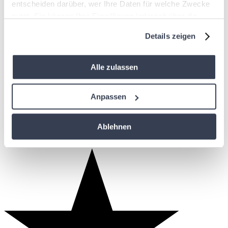
entscheiden darüber, wer Ihre Daten für welche Zwecke
nutzt. Sie können Ihre Einwilligung jederzeit über die
Cookie-Erklärung oder durch Klicken auf das Privacy
Details zeigen
Trigger Symbol ändern oder widerrufen
Wenn Sie es erlauben, würden wir auch gerne:
Alle zulassen
Informationen über Ihre geografische Lage
erfassen, welche bis auf einige Meter genau sein
Anpassen
können
Ihr Gerät durch aktives Scannen nach
Ablehnen
bestimmten Merkmalen (Fingerprinting) identifizieren
Erfahren Sie mehr darüber, wie Ihre persönlichen Daten
verarbeitet werden, und legen Sie Ihre Präferenzen im
Abschnitt Einzelheiten
fest.
Diese Website verwendet Cookies. Wir verwenden
Cookies, um Inhalte und Anzeigen zu personalisieren, um
Funktionen für soziale Medien bereitzustellen und um den
Verkehr auf unserer Website zu analysieren. Wir teilen