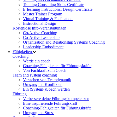
Training Consulting Skills Certificate
E-learning Instructional Design Certificate
Master Trainer Program
Virtual Training & Facilitation
Instructional Design
Kostenlose Info-Veranstaltungen
Co-Active Coaching
Co-Active Leadership
Organization and Relationship Systems Coaching
Leadership Embodiment
Fähigkeiten
Coaching
Werde ein coach
Coaching-Fähigkeiten für Führungskräfte
Von Fachkraft zum Coach
Team and system coaching
Verstehen von Teamdynamik
Umgang mit Konflikten
Ein (System-)Coach werden
Führung
Verbessere deine Führungskompetenzen
Eine inspirierende Führungskraft
Coaching-Fähigkeiten für Führungskräfte
Umgang mit Stress