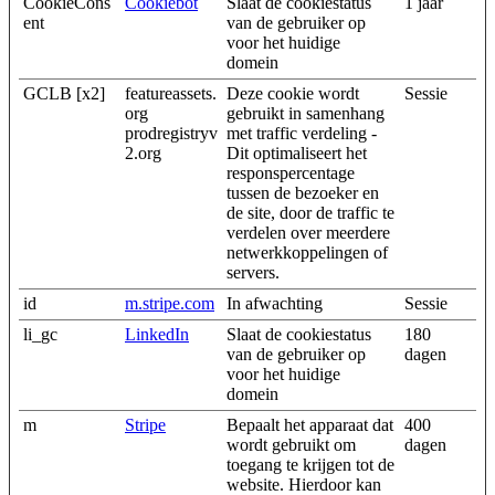
CookieCons
Cookiebot
Slaat de cookiestatus
1 jaar
ent
van de gebruiker op
voor het huidige
domein
GCLB [x2]
featureassets.
Deze cookie wordt
Sessie
org
gebruikt in samenhang
prodregistryv
met traffic verdeling -
2.org
Dit optimaliseert het
responspercentage
tussen de bezoeker en
de site, door de traffic te
verdelen over meerdere
netwerkkoppelingen of
servers.
id
m.stripe.com
In afwachting
Sessie
li_gc
LinkedIn
Slaat de cookiestatus
180
van de gebruiker op
dagen
voor het huidige
domein
m
Stripe
Bepaalt het apparaat dat
400
wordt gebruikt om
dagen
toegang te krijgen tot de
website. Hierdoor kan