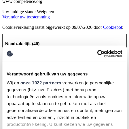
www.competence.org
Uw huidige stand: Weigeren.
Verander uw toestemming
Cookieverklaring laatst bijgewerkt op 09/07/2026 door
Cookiebot
:
Noodzakelijk (40)
Noodzakelijke cookies helpen een website bruikbaarder te
maken, door basisfuncties als paginanavigatie en toegang tot
beveiligde gedeelten van de website mogelijk te maken. Zonder
deze cookies kan de website niet naar behoren werken.
Verantwoord gebruik van uw gegevens
Maximale
Naam
Aanbieder
Doel
Wij en
onze 1022 partners
verwerken je persoonlijke
bewaarterm
gegevens (bijv. uw IP-adres) met behulp van
.AspNetCore
www.compe
Helpt Cross-Site
Sessie
technologieën zoals cookies om informatie op uw
.Antiforgery.
tence.org
Request Forgery
#
(CSRF) -aanvallen te
apparaat op te slaan en te gebruiken met als doel
voorkomen.
gepersonaliseerde advertenties en content, metingen aan
.AspNetCore
www.compe
Houdt de sessiestatus
Sessie
advertenties en content, inzicht in publiek en
.Mvc.Cookie
tence.org
van de bezoeker over
productontwikkeling. U kunt kiezen wie uw gegevens
TempDataPr
paginavragen bij.