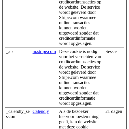
creditcardtransacties op
verzameld op basis van uw gebruik van hun services.
de website. De service
wordt geleverd door
Stripe.com waarmee
online transacties
kunnen worden
uitgevoerd zonder dat
creditcardinformatie
wordt opgeslagen.
_ab
m.stripe.com
Deze cookie is nodig
Sessie
voor het verrichten van
creditcardtransacties op
de website. De service
wordt geleverd door
Stripe.com waarmee
online transacties
kunnen worden
uitgevoerd zonder dat
creditcardinformatie
wordt opgeslagen.
_calendly_se
Calendly
Als de bezoeker
21 dagen
ssion
hiervoor toestemming
geeft, kan de website
met deze cookie