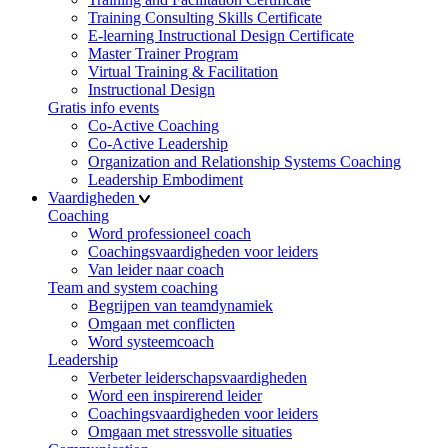
Training Consulting Skills Certificate
E-learning Instructional Design Certificate
Master Trainer Program
Virtual Training & Facilitation
Instructional Design
Gratis info events
Co-Active Coaching
Co-Active Leadership
Organization and Relationship Systems Coaching
Leadership Embodiment
Vaardigheden
Coaching
Word professioneel coach
Coachingsvaardigheden voor leiders
Van leider naar coach
Team and system coaching
Begrijpen van teamdynamiek
Omgaan met conflicten
Word systeemcoach
Leadership
Verbeter leiderschapsvaardigheden
Word een inspirerend leider
Coachingsvaardigheden voor leiders
Omgaan met stressvolle situaties