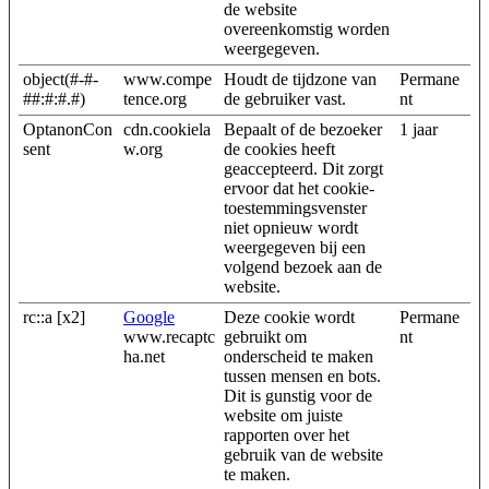
de website
overeenkomstig worden
weergegeven.
object(#-#-
www.compe
Houdt de tijdzone van
Permane
##:#:#.#)
tence.org
de gebruiker vast.
nt
OptanonCon
cdn.cookiela
Bepaalt of de bezoeker
1 jaar
sent
w.org
de cookies heeft
geaccepteerd. Dit zorgt
ervoor dat het cookie-
toestemmingsvenster
niet opnieuw wordt
weergegeven bij een
volgend bezoek aan de
website.
rc::a [x2]
Google
Deze cookie wordt
Permane
www.recaptc
gebruikt om
nt
ha.net
onderscheid te maken
tussen mensen en bots.
Dit is gunstig voor de
website om juiste
rapporten over het
gebruik van de website
te maken.