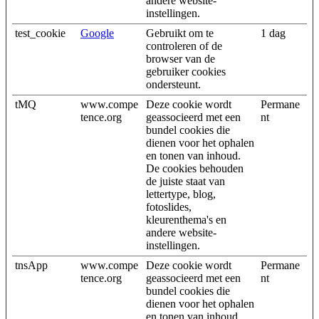
andere website-
instellingen.
test_cookie
Google
Gebruikt om te
1 dag
controleren of de
browser van de
gebruiker cookies
ondersteunt.
tMQ
www.compe
Deze cookie wordt
Permane
tence.org
geassocieerd met een
nt
bundel cookies die
dienen voor het ophalen
en tonen van inhoud.
De cookies behouden
de juiste staat van
lettertype, blog,
fotoslides,
kleurenthema's en
andere website-
instellingen.
tnsApp
www.compe
Deze cookie wordt
Permane
tence.org
geassocieerd met een
nt
bundel cookies die
dienen voor het ophalen
en tonen van inhoud.