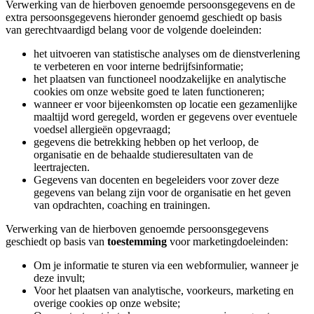
Verwerking van de hierboven genoemde persoonsgegevens en de
verzameld op basis van uw gebruik van hun services.
extra persoonsgegevens hieronder genoemd geschiedt op basis
van gerechtvaardigd belang voor de volgende doeleinden:
het uitvoeren van statistische analyses om de dienstverlening
te verbeteren en voor interne bedrijfsinformatie;
het plaatsen van functioneel noodzakelijke en analytische
cookies om onze website goed te laten functioneren;
wanneer er voor bijeenkomsten op locatie een gezamenlijke
maaltijd word geregeld, worden er gegevens over eventuele
voedsel allergieën opgevraagd;
gegevens die betrekking hebben op het verloop, de
organisatie en de behaalde studieresultaten van de
leertrajecten.
Gegevens van docenten en begeleiders voor zover deze
gegevens van belang zijn voor de organisatie en het geven
van opdrachten, coaching en trainingen.
Verwerking van de hierboven genoemde persoonsgegevens
geschiedt op basis van
toestemming
voor marketingdoeleinden:
Om je informatie te sturen via een webformulier, wanneer je
deze invult;
Voor het plaatsen van analytische, voorkeurs, marketing en
overige cookies op onze website;