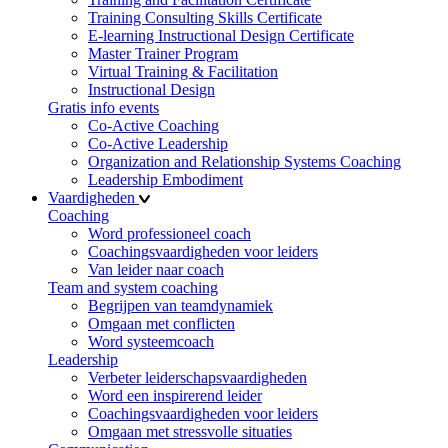
Training Consulting Skills Certificate
E-learning Instructional Design Certificate
Master Trainer Program
Virtual Training & Facilitation
Instructional Design
Gratis info events
Co-Active Coaching
Co-Active Leadership
Organization and Relationship Systems Coaching
Leadership Embodiment
Vaardigheden
Coaching
Word professioneel coach
Coachingsvaardigheden voor leiders
Van leider naar coach
Team and system coaching
Begrijpen van teamdynamiek
Omgaan met conflicten
Word systeemcoach
Leadership
Verbeter leiderschapsvaardigheden
Word een inspirerend leider
Coachingsvaardigheden voor leiders
Omgaan met stressvolle situaties