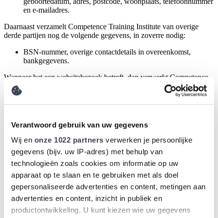
geboortedatum, adres, postcode, woonplaats, telefoonnummer
en e-mailadres.
Daarnaast verzamelt Competence Training Institute van overige
derde partijen nog de volgende gegevens, in zoverre nodig:
BSN-nummer, overige contactdetails in overeenkomst,
bankgegevens.
Wanneer het een websitebezoek betreft, dan verwerkt Competence
Training Institute de volgende gegevens:
het browsertype en de browserversie die je gebruikt; het
besturingssysteem van je eindapparaat; je IP-adres; de tijd van
je serveraanvraag; je individuele user-ID en je surfgedrag op
Verantwoord gebruik van uw gegevens
de website.
Wij en
onze 1022 partners
verwerken je persoonlijke
Verwerking van de genoemde persoonsgegevens geschiedt op basis
gegevens (bijv. uw IP-adres) met behulp van
van
uitvoering van overeenkomst
voor de volgende doeleinden:
technologieën zoals cookies om informatie op uw
uitvoeren van alle werkzaamheden die verband houden met
apparaat op te slaan en te gebruiken met als doel
de inschrijving op en deelneming aan een training, opleiding,
gepersonaliseerde advertenties en content, metingen aan
coaching, persoonlijke testen en/of scans met betrekking tot
bijvoorbeeld leiderschapstrainingen of een bedrijfsintern
advertenties en content, inzicht in publiek en
project;
productontwikkeling. U kunt kiezen wie uw gegevens
het voldoen aan informatieverzoeken;