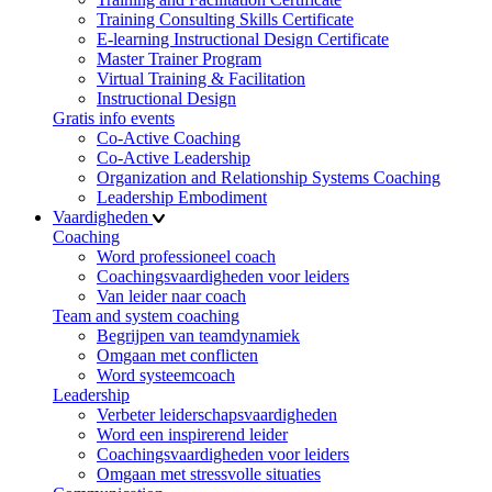
Training Consulting Skills Certificate
E-learning Instructional Design Certificate
Master Trainer Program
Virtual Training & Facilitation
Instructional Design
Gratis info events
Co-Active Coaching
Co-Active Leadership
Organization and Relationship Systems Coaching
Leadership Embodiment
Vaardigheden
Coaching
Word professioneel coach
Coachingsvaardigheden voor leiders
Van leider naar coach
Team and system coaching
Begrijpen van teamdynamiek
Omgaan met conflicten
Word systeemcoach
Leadership
Verbeter leiderschapsvaardigheden
Word een inspirerend leider
Coachingsvaardigheden voor leiders
Omgaan met stressvolle situaties