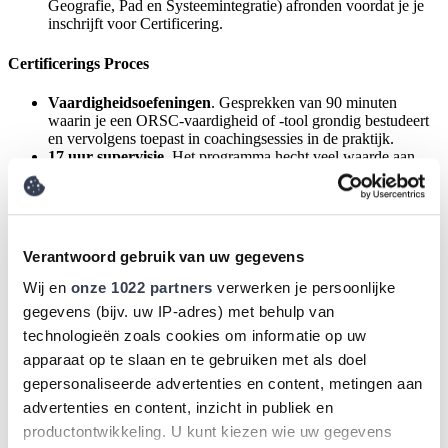
Geografie, Pad en Systeemintegratie) afronden voordat je je
inschrijft voor Certificering.
Certificerings Proces
Vaardigheidsoefeningen
. Gesprekken van 90 minuten
waarin je een ORSC-vaardigheid of -tool grondig bestudeert
en vervolgens toepast in coachingsessies in de praktijk.
17 uur supervisie
. Het programma hecht veel waarde aan
supervisie met vijf uur groepssupervisie (leren van elkaars
coachingsopnamen), zes uur live supervisie over
teamcoaching (met gebruik van scenario's) en zes uur
individuele (één-op-één) supervisie.
Collega gesprekken
. Regelmatige triads met je
Verantwoord gebruik van uw gegevens
medestudenten om de stof te bespreken en een community te
creëren.
Wij en
onze 1022 partners
verwerken je persoonlijke
Wereldwerkproject
. Het wereldwerkproject stelt je in staat
gegevens (bijv. uw IP-adres) met behulp van
om de ORSC-materialen toe te passen in de echte wereld en
technologieën zoals cookies om informatie op uw
jezelf te ontwikkelen als een change agent. Het project kan zo
bescheiden of ambitieus zijn als je zelf wilt.
apparaat op te slaan en te gebruiken met als doel
100 uur coaching
. Studenten hebben een jaar de tijd om hun
gepersonaliseerde advertenties en content, metingen aan
uren te voltooien en de praktijkvereiste ondersteunt je bij het
advertenties en content, inzicht in publiek en
oversteken van de rand om een succesvolle ORSC-
beoefenaar te worden.
productontwikkeling. U kunt kiezen wie uw gegevens
Residentiële driedaagse training
in groepsprocessen met je