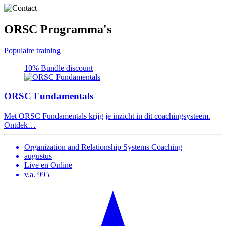
ORSC
Programma's
Populaire training
10
%
Bundle discount
ORSC Fundamentals
Met ORSC Fundamentals krijg je inzicht in dit coachingsysteem.
Ontdek…
Organization and Relationship Systems Coaching
augustus
Live en Online
v.a. 995