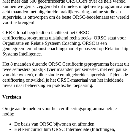
Met meer dan 500 gecertificeerde ORSCCers over de hele wereld
kunnen we gerust zeggen dat dit unieke, uitgebreide programma van
acht maanden met uitgebreide praktijkervaring, online studie en
supervisie, is ontworpen om de beste ORSC-beoefenaars ter wereld
voort te brengen!
CRR Global begeleidt en faciliteert het ORSC
certificeringsprogramma uitsluitend rechtstreeks. ORSC staat voor
Organisatie en Relatie Systeem Coaching. ORSC is een
geïntegreerd en robuust coachingsmodel gebaseerd op Relationship
Systems Intelligence.
Het 8 maanden durende ORSC Certificeringsprogramma bestaat uit
twee semesters praktijk (vier maanden per semester, met een pauze
van drie weken), online studie en uitgebreide supervisie. Tijdens de
certificering ontwikkel je het ORSC-materiaal van het inleidende
niveau naar beheersing en praktische toepassing.
Vereisten
Om je aan te melden voor het certificeringsprogramma heb je
nodig:
De basis van ORSC bijwonen en afronden
Het kerncurriculum ORSC Intermediate (Inlichtingen,