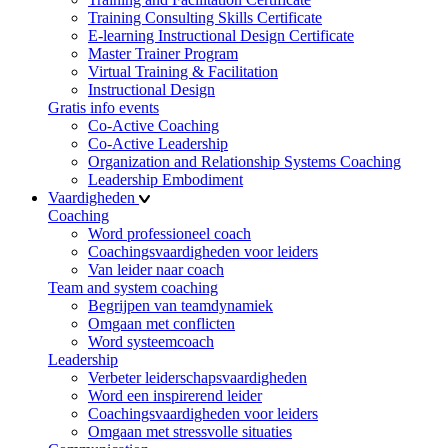
Training Consulting Skills Certificate
E-learning Instructional Design Certificate
Master Trainer Program
Virtual Training & Facilitation
Instructional Design
Gratis info events
Co-Active Coaching
Co-Active Leadership
Organization and Relationship Systems Coaching
Leadership Embodiment
Vaardigheden
Coaching
Word professioneel coach
Coachingsvaardigheden voor leiders
Van leider naar coach
Team and system coaching
Begrijpen van teamdynamiek
Omgaan met conflicten
Word systeemcoach
Leadership
Verbeter leiderschapsvaardigheden
Word een inspirerend leider
Coachingsvaardigheden voor leiders
Omgaan met stressvolle situaties